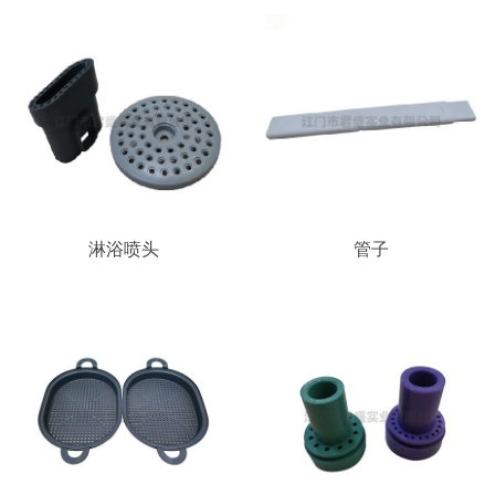
淋浴喷头
管子